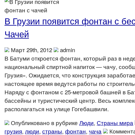
В Грузии появится фонтан с бе
Чачей
Март 29th, 2012
admin
В Батуми откроется фонтан, который раз в нед
национальный спиртной напиток — чачу, сооб
Грузия». Ожидается, что конструкция заработае
настоящее время ведутся работы по строитель
Наряду с фонтаном с 25-метровой башней в Ба
бассейны и туристический центр. Весь комплек
располагаться на улице Гогебашвили.
Опубликовано в рубрике
Люди
,
Страны мира
грузия
,
люди
,
страны
,
фонтан
,
чача
Коммент