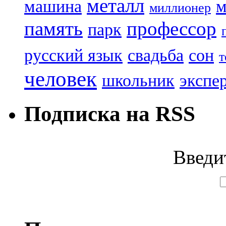
металл
машина
м
миллионер
память
профессор
парк
русский язык
свадьба
сон
т
человек
школьник
экспе
Подписка на RSS
Введи