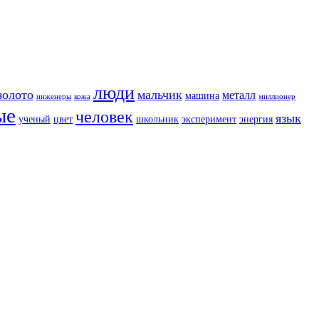
люди
золото
мальчик
металл
машина
инженеры
кожа
миллионер
ые
человек
язык
ученый
цвет
школьник
эксперимент
энергия