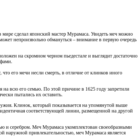
 в мире сделал японский мастер Мурамаса. Увидеть меч можно
 может непроизвольно обмануться – внимание в первую очередь
положен на скромном черном пьедестале и выглядит достаточно
ифами.
 что его мечи несли смерть, в отличие от клинков иного
 на всю его семью. По этой причине в 1625 году запретили
чески пытались их оставить.
оружия. Клинок, который показывается на упомянутой выше
70% идентичная соответствующей линии, размещенной на другой
едью и серебром. Меч Мурамаса укомплектован своеобразными
шой наружной привлекательностью, меч Мурамаса является