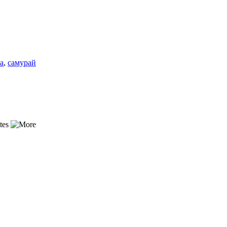
а
,
самурай