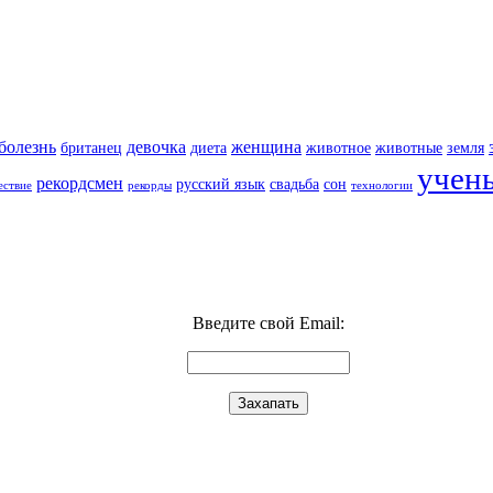
болезнь
девочка
женщина
британец
диета
животное
животные
земля
учен
рекордсмен
русский язык
свадьба
сон
ествие
рекорды
технологии
Введите свой Email: