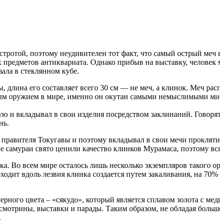
стротой, поэтому неудивителен тот факт, что самый острый меч
х предметов антиквариата. Однако прибыв на выставку, человек
ала в стеклянном кубе.
 длина его составляет всего 30 см — не меч, а клинок. Меч рас
ным оружием в мире, именно он окутан самыми немыслимыми м
ю и вкладывал в свои изделия посредством заклинаний. Говорят,
нь.
правителя Токугавы и поэтому вкладывал в свои мечи проклятия
 самураи свято ценили качество клинков Мурамаса, поэтому вся
ка. Во всем мире осталось лишь несколько экземпляров такого 
проходит вдоль лезвия клинка создается путем закаливания, на 
рного цвета – «сякудо», который является сплавом золота с м
смотрины, выставки и парады. Таким образом, не обладая боль
.