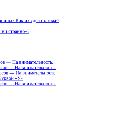
аницы? Как их сделать тоже?
к ни странно»?
осов — На внимательность.
росов — На внимательность.
росов — На внимательность.
Буквой «У»
росов — На внимательность.