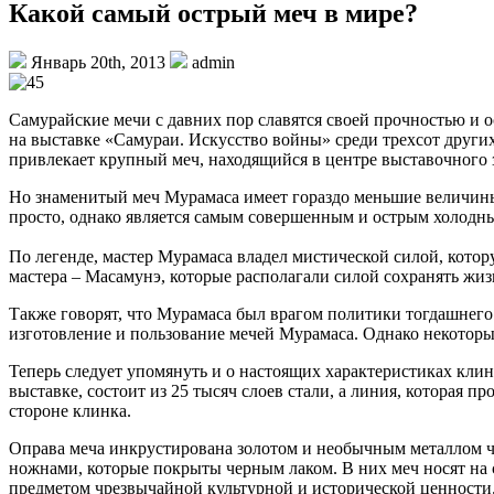
Какой самый острый меч в мире?
Январь 20th, 2013
admin
Самурайские мечи с давних пор славятся своей прочностью и о
на выставке «Самураи. Искусство войны» среди трехсот други
привлекает крупный меч, находящийся в центре выставочного з
Но знаменитый меч Мурамаса имеет гораздо меньшие величины,
просто, однако является самым совершенным и острым холод
По легенде, мастер Мурамаса владел мистической силой, котору
мастера – Масамунэ, которые располагали силой сохранять жиз
Также говорят, что Мурамаса был врагом политики тогдашнего 
изготовление и пользование мечей Мурамаса. Однако некоторые
Теперь следует упомянуть и о настоящих характеристиках клин
выставке, состоит из 25 тысяч слоев стали, а линия, которая 
стороне клинка.
Оправа меча инкрустирована золотом и необычным металлом че
ножнами, которые покрыты черным лаком. В них меч носят на 
предметом чрезвычайной культурной и исторической ценности