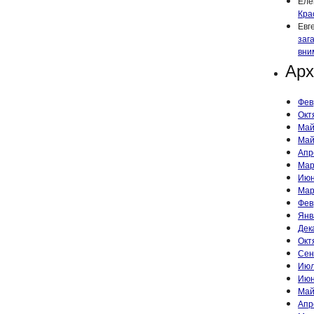
Еле
Кра
Евг
заг
вни
Ар
Фев
Окт
Май
Май
Апр
Мар
Июн
Мар
Фев
Янв
Дек
Окт
Сен
Июл
Июн
Май
Апр