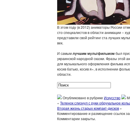
В этом году (в 2012) аниматоры России от
сто специалистов в области анимации – ху
представили свой рейтинг ста лучших мул
век.
И самым
лучшим мультфильмом
был при
украинской народной сказки. Фразы этой 
для музыкального оформления фильма испо
косив батько, косив я», в исполнении фоль
области.
Опубликовано в рубрике
Искусство
М
«
Теленок слизнул с руки обручальное коль
Вторая жизнь старых компакт-дисков
»
Комментирование и размещение ссылок з
Комментарии закрыты.