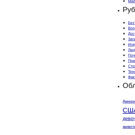
Мар
Руб
Без
Воп
Дос
Заг
Иск
Лю
Поч
При
Стр
Тех
Фак
Обл
Амери
СШ
дево
живот