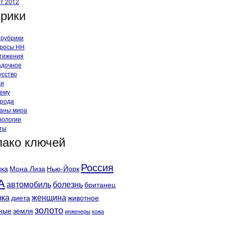
т 2012
рики
 рубрики
росы HH
тижения
адочное
усство
ди
ему
рода
аны мира
нологии
ты
ако ключей
Россия
ка
Мона Лиза
Нью-Йорк
А
автомобиль
болезнь
британец
чка
женщина
диета
животное
золото
ные
земля
инженеры
кожа