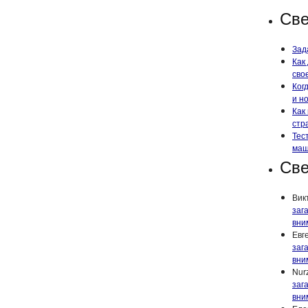
Све
Зад
Как
сво
Ког
и н
Как
стр
Тес
маш
Све
Вик
заг
вни
Евг
заг
вни
Nur
заг
вни