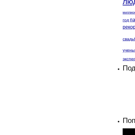
лю
миллио
п
год
реко
свадь
учены
экспе
Под
Поп