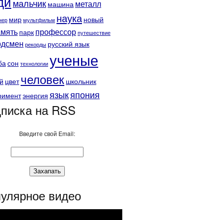
ди
мальчик
металл
машина
наука
мир
новый
нер
мультфильм
амять
профессор
парк
путешествие
рдсмен
русский язык
рекорды
ученые
ба
сон
технологии
человек
й
цвет
школьник
язык
япония
римент
энергия
писка на RSS
Введите свой Email:
улярное видео