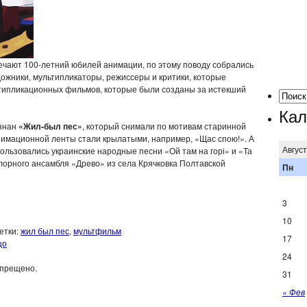
мечают 100-летний юбилей анимации, по этому поводу собрались
дожники, мультипликаторы, режиссеры и критики, которые
ьтипликационных фильмов, которые были созданы за истекший
Кал
знан
«Жил-был пес»
, который снимали по мотивам старинной
анимационной ленты стали крылатыми, например, «Щас спою!». А
Авгус
льзовались украинские народные песни «Ой там на горі» и «Та
клорного ансамбля «Древо» из села Крячковка Полтавской
Пн
3
10
етки:
жил был пес
,
мультфильм
17
цо
24
апрещено.
31
« Фев