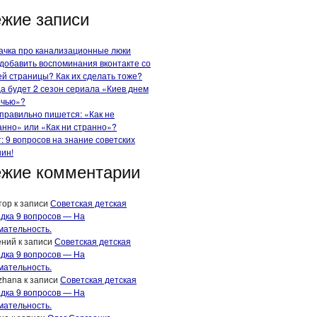
жие записи
ачка про канализационные люки
 добавить воспоминания вконтакте со
ей страницы? Как их сделать тоже?
да будет 2 сезон сериала «Киев днем
очью»?
 правильно пишется: «Как не
анно» или «Как ни странно»?
т: 9 вопросов на знание советских
ин!
жие комментарии
тор
к записи
Советская детская
адка 9 вопросов — На
мательность.
ений
к записи
Советская детская
адка 9 вопросов — На
мательность.
zhana
к записи
Советская детская
адка 9 вопросов — На
мательность.