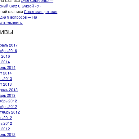
на
к записи
Олег Сергеенко —
сный Getz С Буквой «У»
ений
к записи
Советская детская
адка 9 вопросов — На
мательность.
хивы
раль 2017
ябрь 2016
 2016
 2014
ель 2014
т 2014
ь 2013
т 2013
раль 2013
арь 2013
абрь 2012
ябрь 2012
тябрь 2012
ь 2012
ь 2012
 2012
ель 2012