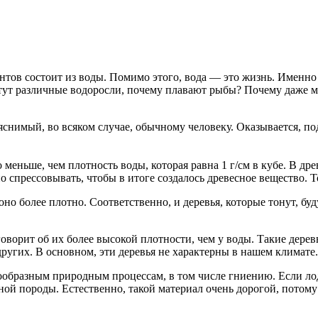
нтов состоит из воды. Помимо этого, вода — это жизнь. Именно 
тут различные водоросли, почему плавают рыбы? Почему даже ме
яснимый, во всяком случае, обычному человеку. Оказывается, по
 меньше, чем плотность воды, которая равна 1 г/см в кубе. В др
о спрессовывать, чтобы в итоге создалось древесное вещество. 
оно более плотно. Соответственно, и деревья, которые тонут, бу
 говорит об их более высокой плотности, чем у воды. Такие дер
других. В основном, эти деревья не характерны в нашем климате.
ообразным природным процессам, в том числе гниению. Если лодк
ной породы. Естественно, такой материал очень дорогой, потом