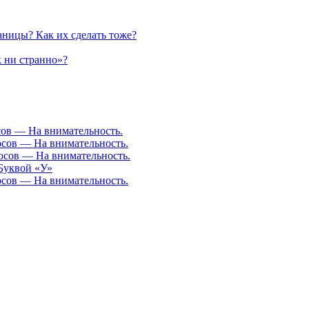
аницы? Как их сделать тоже?
к ни странно»?
осов — На внимательность.
росов — На внимательность.
росов — На внимательность.
Буквой «У»
росов — На внимательность.