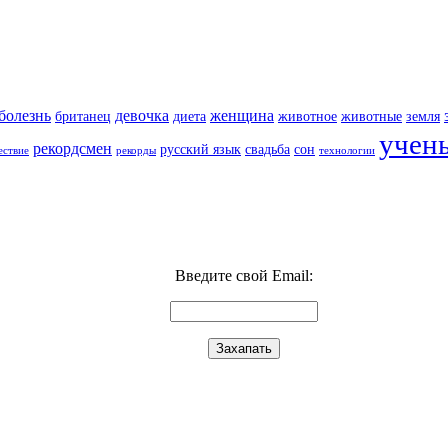
болезнь
девочка
женщина
британец
диета
животное
животные
земля
учен
рекордсмен
русский язык
свадьба
сон
ествие
рекорды
технологии
Введите свой Email: