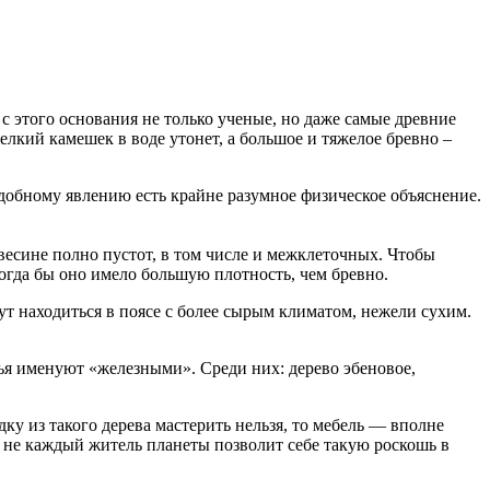
с этого основания не только ученые, но даже самые древние
лкий камешек в воде утонет, а большое и тяжелое бревно –
добному явлению есть крайне разумное физическое объяснение.
евесине полно пустот, в том числе и межклеточных. Чтобы
Тогда бы оно имело большую плотность, чем бревно.
дут находиться в поясе с более сырым климатом, нежели сухим.
евья именуют «железными». Среди них: дерево эбеновое,
у из такого дерева мастерить нельзя, то мебель — вполне
у не каждый житель планеты позволит себе такую роскошь в