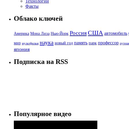
Технологии
Факты
Облако ключей
США
Россия
автомобиль
Америка
Мона Лиза
Нью-Йорк
наука
память
профессор
мир
новый год
парк
мультфильм
путеш
япония
Подписка на RSS
Популярное видео