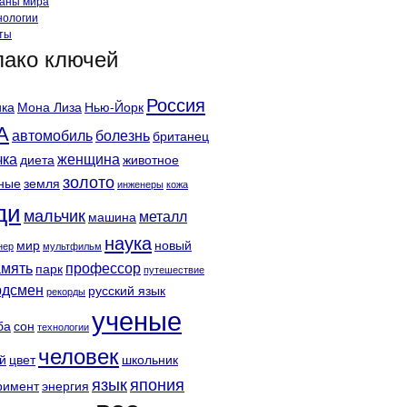
аны мира
нологии
ты
ако ключей
Россия
ка
Мона Лиза
Нью-Йорк
А
автомобиль
болезнь
британец
чка
женщина
диета
животное
золото
ные
земля
инженеры
кожа
ди
мальчик
металл
машина
наука
мир
новый
нер
мультфильм
амять
профессор
парк
путешествие
рдсмен
русский язык
рекорды
ученые
ба
сон
технологии
человек
й
цвет
школьник
язык
япония
римент
энергия