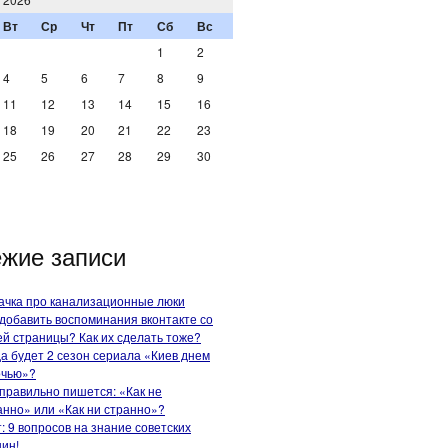
Вт
Ср
Чт
Пт
Сб
Вс
1
2
4
5
6
7
8
9
11
12
13
14
15
16
18
19
20
21
22
23
25
26
27
28
29
30
жие записи
ачка про канализационные люки
 добавить воспоминания вконтакте со
ей страницы? Как их сделать тоже?
да будет 2 сезон сериала «Киев днем
очью»?
 правильно пишется: «Как не
анно» или «Как ни странно»?
т: 9 вопросов на знание советских
ин!