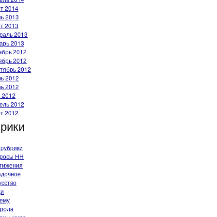
т 2014
ь 2013
т 2013
раль 2013
арь 2013
абрь 2012
ябрь 2012
тябрь 2012
ь 2012
ь 2012
 2012
ель 2012
т 2012
рики
 рубрики
росы HH
тижения
адочное
усство
ди
ему
рода