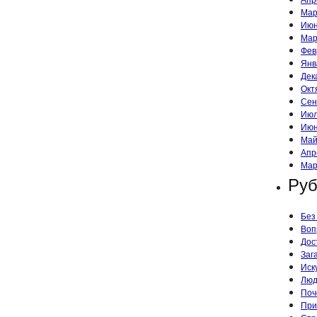
Мар
Июн
Мар
Фев
Янв
Дек
Окт
Сен
Июл
Июн
Май
Апр
Мар
Руб
Без
Воп
Дос
Заг
Иск
Лю
Поч
При