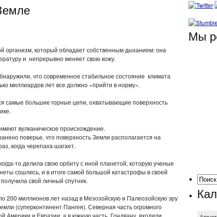
Земле
Мы р
ой организм, который обладает собственным дыханием: она
пературу и непрерывно меняет свою кожу.
обнаружили, что современное стабильное состояние климата
ько миллиардов лет все должно «прийти в норму».
ся самые большие горные цепи, охватывающие поверхность
ике.
 имеют вулканическое происхождение.
анено поверье, что поверхность Земли располагается на
раз, когда черепаха шагает.
когда-то делила свою орбиту с иной планетой, которую ученые
неты сошлись, и в итоге самой большой катастрофы в своей
получила свой личный спутник.
Кал
коло 200 миллионов лет назад в Мезозойскую и Палеозойскую эру
емли (суперконтинент Пангея). Северная часть огромного
й Америки и Евразии, а в южную часть, Гондвану, входили
Авгус