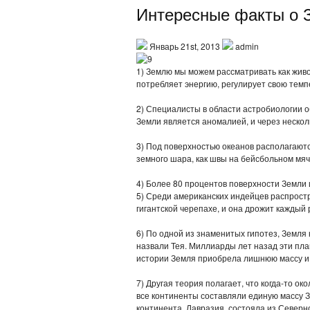
Интересные факты о 
Январь 21st, 2013
admin
1) Землю мы можем рассматривать как жив
потребляет энергию, регулирует свою тем
2) Специалисты в области астробиологии 
Земли является аномалией, и через нескол
3) Под поверхностью океанов располагают
земного шара, как швы на бейсбольном мяч
4) Более 80 процентов поверхности Земли
5) Среди американских индейцев распростр
гигантской черепахе, и она дрожит каждый 
6) По одной из знаменитых гипотез, Земля 
назвали Тея. Миллиарды лет назад эти пла
истории Земля приобрела лишнюю массу и 
7) Другая теория полагает, что когда-то о
все континенты составляли единую массу З
континента, Лавразия, состояла из Северно