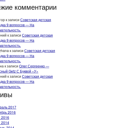
жие комментарии
тор
к записи
Советская детская
адка 9 вопросов — На
мательность.
ений
к записи
Советская детская
адка 9 вопросов — На
мательность.
zhana
к записи
Советская детская
адка 9 вопросов — На
мательность.
на
к записи
Олег Сергеенко —
сный Getz С Буквой «У»
ений
к записи
Советская детская
адка 9 вопросов — На
мательность.
хивы
раль 2017
ябрь 2016
 2016
 2014
ель 2014