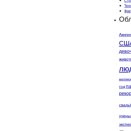
Стр
Тех
Фак
Обл
Амери
СШ
дево
живот
лю
миллио
п
год
реко
свадь
учены
экспе