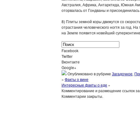
Австралия, Африка, Антарктида, Южная Ам
оторвалась от Гондваны и присоединилась 
8) Плиты земной коры движутся со скорост
отрастания человеческого ногтя за год. На
на Земле появится новейший суперконтине
Facebook
Twitter
Вконтакте
Google+
Опубликовано в рубрике
Загадочное
,
Пр
«
Факты о вине
Интересные факты о еде
»
Комментирование и размещение ссылок з
Комментарии закрыты.