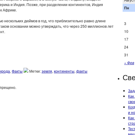
ерика и Индия. Позже, при разделении континентов, Индия
Пн
к Африке.
ью нескольких дюймов в год, что приблизительно равно длине
3
 таком основании можно утверждать, что через 250 миллионов лет
10
нт.
17
24
31
« Фев
ирода
,
Факты
Метки:
земля
,
континенты
,
факты
Све
апрещено.
Зад
Как
сво
Ког
и н
Как
стр
Тес
маш