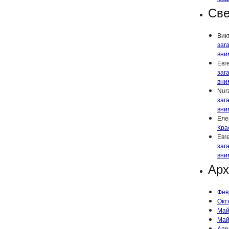
Све
Вик
заг
вни
Евг
заг
вни
Nur
заг
вни
Еле
Кра
Евг
заг
вни
Ар
Фев
Окт
Май
Май
Апр