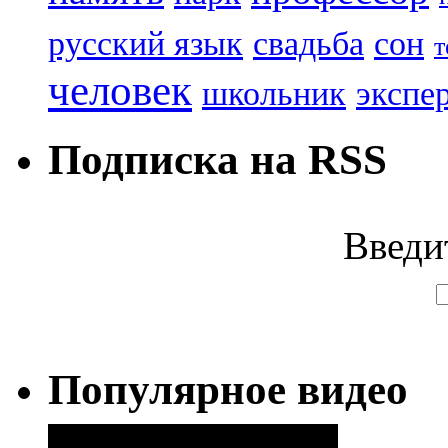
русский язык
свадьба
сон
т
человек
школьник
экспе
Подписка на RSS
Введи
Популярное видео