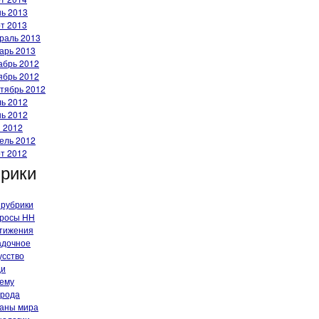
ь 2013
т 2013
раль 2013
арь 2013
абрь 2012
ябрь 2012
тябрь 2012
ь 2012
ь 2012
 2012
ель 2012
т 2012
рики
 рубрики
росы HH
тижения
адочное
усство
ди
ему
рода
аны мира