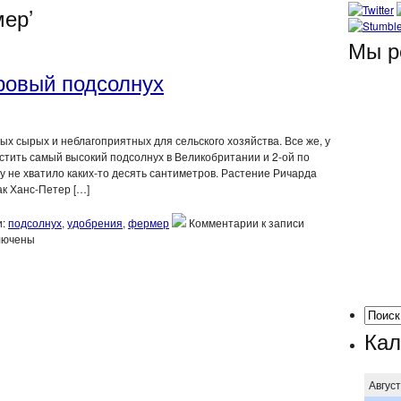
мер’
Мы р
ровый подсолнух
ых сырых и неблагоприятных для сельского хозяйства. Все же, у
стить самый высокий подсолнух в Великобритании и 2-ой по
у не хватило каких-то десять сантиметров. Растение Ричарда
ак Ханс-Петер […]
и:
подсолнух
,
удобрения
,
фермер
Комментарии
к записи
лючены
Кал
Авгус