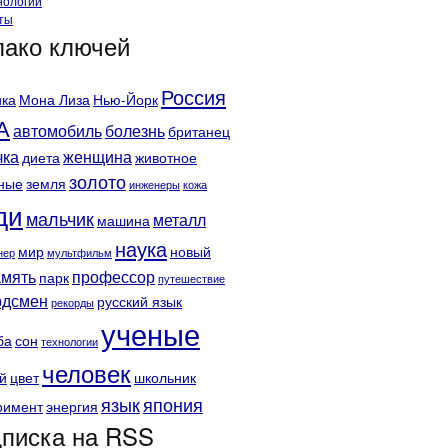
нологии
ты
ако ключей
Россия
ка
Мона Лиза
Нью-Йорк
А
автомобиль
болезнь
британец
чка
женщина
диета
животное
золото
ные
земля
инженеры
кожа
ди
мальчик
металл
машина
наука
мир
новый
нер
мультфильм
амять
профессор
парк
путешествие
рдсмен
русский язык
рекорды
ученые
ба
сон
технологии
человек
й
цвет
школьник
язык
япония
римент
энергия
писка на RSS