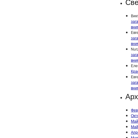
Све
Вик
заг
вни
Евг
заг
вни
Nur
заг
вни
Еле
Кра
Евг
заг
вни
Ар
Фев
Окт
Май
Май
Апр
Мар