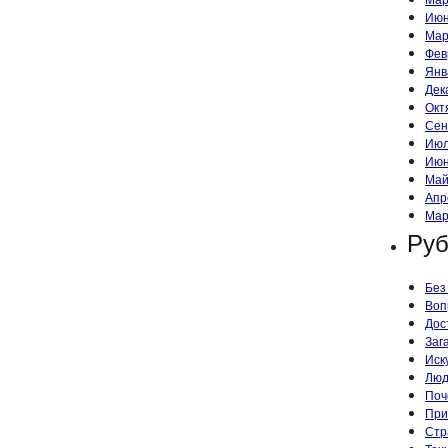
Июн
Мар
Фев
Янв
Дек
Окт
Сен
Июл
Июн
Май
Апр
Мар
Руб
Без
Воп
Дос
Заг
Иск
Лю
Поч
При
Стр