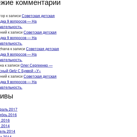
жие комментарии
тор
к записи
Советская детская
адка 9 вопросов — На
мательность.
ений
к записи
Советская детская
адка 9 вопросов — На
мательность.
zhana
к записи
Советская детская
адка 9 вопросов — На
мательность.
на
к записи
Олег Сергеенко —
сный Getz С Буквой «У»
ений
к записи
Советская детская
адка 9 вопросов — На
мательность.
хивы
раль 2017
ябрь 2016
 2016
 2014
ель 2014
т 2014