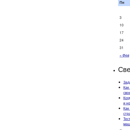
Пн
3
10
17
24
31
« Фев
Све
Зад
Как
сво
Ког
и н
Как
стр
Тес
маш