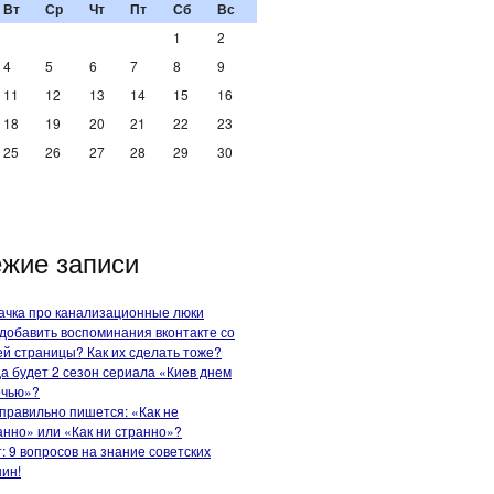
Вт
Ср
Чт
Пт
Сб
Вс
1
2
4
5
6
7
8
9
11
12
13
14
15
16
18
19
20
21
22
23
25
26
27
28
29
30
жие записи
ачка про канализационные люки
 добавить воспоминания вконтакте со
ей страницы? Как их сделать тоже?
да будет 2 сезон сериала «Киев днем
очью»?
 правильно пишется: «Как не
анно» или «Как ни странно»?
т: 9 вопросов на знание советских
ин!