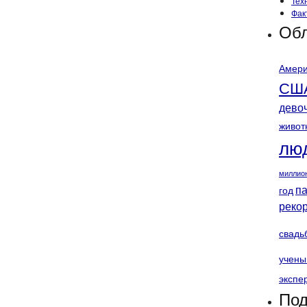
Тех
Фак
Обл
Амери
СШ
дево
живот
лю
миллио
п
год
реко
свадь
учены
экспе
Под