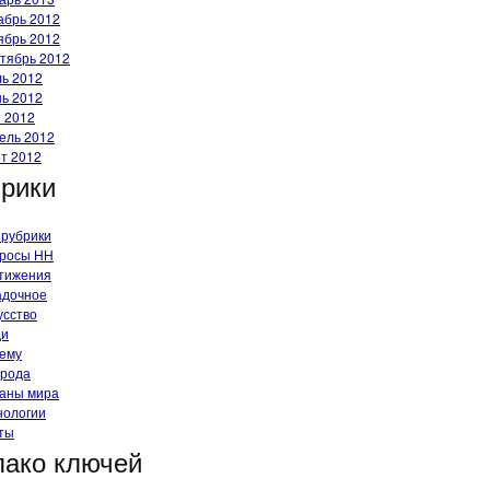
абрь 2012
ябрь 2012
тябрь 2012
ь 2012
ь 2012
 2012
ель 2012
т 2012
рики
 рубрики
росы HH
тижения
адочное
усство
ди
ему
рода
аны мира
нологии
ты
ако ключей