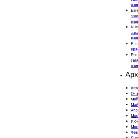
вни
Евг
заг
вни
Nur
заг
вни
Еле
Кра
Евг
заг
вни
Ар
Фев
Окт
Май
Май
Апр
Мар
Июн
Мар
Фев
Янв