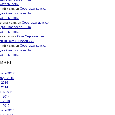
мательность.
ений
к записи
Советская детская
адка 9 вопросов — На
мательность.
zhana
к записи
Советская детская
адка 9 вопросов — На
мательность.
на
к записи
Олег Сергеенко —
сный Getz С Буквой «У»
ений
к записи
Советская детская
адка 9 вопросов — На
мательность.
хивы
раль 2017
ябрь 2016
 2016
 2014
ель 2014
т 2014
ь 2013
т 2013
раль 2013
арь 2013