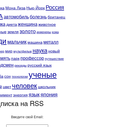
Россия
ка
Мона Лиза
Нью-Йорк
А
автомобиль
болезнь
британец
чка
женщина
диета
животное
золото
ные
земля
инженеры
кожа
ди
мальчик
металл
машина
наука
мир
новый
нер
мультфильм
амять
профессор
парк
путешествие
рдсмен
русский язык
рекорды
ученые
ба
сон
технологии
человек
й
цвет
школьник
язык
япония
римент
энергия
писка на RSS
Введите свой Email: