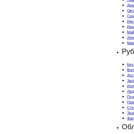
Дек
Окт
Сен
Июл
Июн
Май
Апр
Мар
Руб
Без
Воп
Дос
Заг
Иск
Лю
Поч
При
Стр
Тех
Фак
Обл