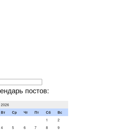
ендарь постов:
т 2026
Вт
Ср
Чт
Пт
Сб
Вс
1
2
4
5
6
7
8
9