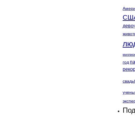
Амери
СШ
дево
живот
лю
миллио
п
год
реко
свадь
учены
экспе
Под