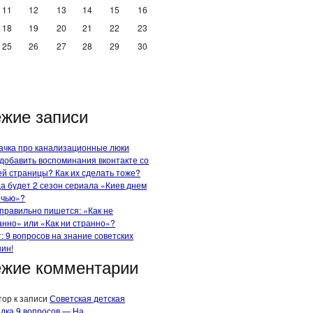
11
12
13
14
15
16
18
19
20
21
22
23
25
26
27
28
29
30
жие записи
ачка про канализационные люки
 добавить воспоминания вконтакте со
ей страницы? Как их сделать тоже?
да будет 2 сезон сериала «Киев днем
очью»?
 правильно пишется: «Как не
анно» или «Как ни странно»?
т: 9 вопросов на знание советских
ин!
жие комментарии
тор
к записи
Советская детская
адка 9 вопросов — На