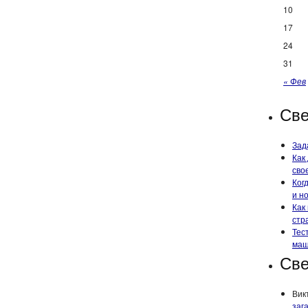
10
17
24
31
« Фев
Све
Зад
Как
сво
Ког
и н
Как
стр
Тес
маш
Све
Вик
заг