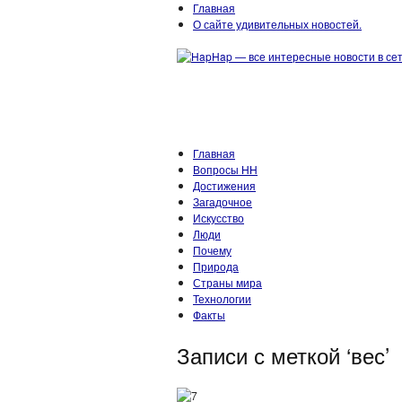
Главная
О сайте удивительных новостей.
Главная
Вопросы HH
Достижения
Загадочное
Искусство
Люди
Почему
Природа
Страны мира
Технологии
Факты
Записи с меткой ‘вес’