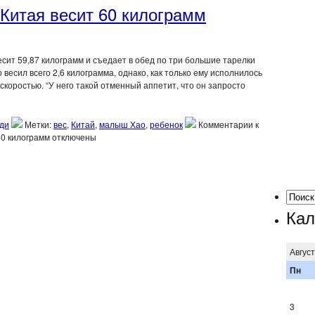
 Китая весит 60 килограмм
сит 59,87 килограмм и съедает в обед по три большие тарелки
 весил всего 2,6 килограмма, однако, как только ему исполнилось
 скоростью. “У него такой отменный аппетит, что он запросто
ди
Метки:
вес
,
Китай
,
малыш Хао
,
ребенок
Комментарии
к
60 килограмм
отключены
Кал
Авгус
Пн
3