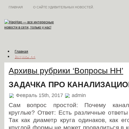
ГЛАВНАЯ
О САЙТЕ УДИВИТЕЛЬНЫХ НОВОСТЕЙ.
Главная
Вопросы HH
Достижения
Загадочное
Архивы рубрики ‘Вопросы HH’
Искусство
Люди
Почему
ЗАДАЧКА ПРО КАНАЛИЗАЦИ
Природа
Страны мира
Февраль 15th, 2017
admin
Технологии
Факты
Сам вопрос простой: Почему канал
круглые? Ответ: Есть различные ответы 
Так как диаметр круга одинаков, как ег
круглой формы не может провалиться в к