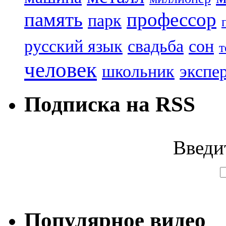
память
профессор
парк
русский язык
свадьба
сон
т
человек
школьник
экспе
Подписка на RSS
Введи
Популярное видео