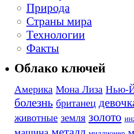
Природа
Страны мира
Технологии
Факты
Облако ключей
Америка
Мона Лиза
Нью-
болезнь
девочк
британец
золото
животные
земля
ин
металл
машина
м
миллионер