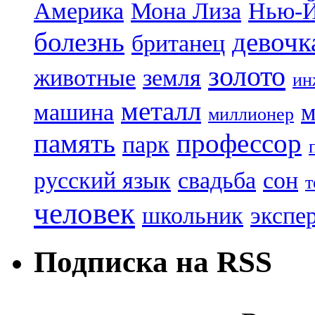
Америка
Мона Лиза
Нью-
болезнь
девочк
британец
золото
животные
земля
ин
металл
машина
м
миллионер
память
профессор
парк
русский язык
свадьба
сон
т
человек
школьник
экспе
Подписка на RSS